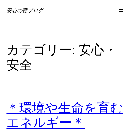
内
安心の種ブログ
容
を
ス
キ
カテゴリー:
安心・
ッ
プ
安全
＊環境や生命を育む
エネルギー＊