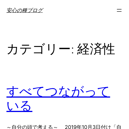
内
安心の種ブログ
容
を
ス
キ
カテゴリー:
経済性
ッ
プ
すべてつながって
いる
～自分の頭で考える～ 2019年10月3日付け「自