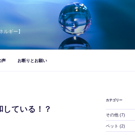
ネルギー】
の声
お断りとお願い
カテゴリー
和している！？
その他
(7)
ペット
(2)