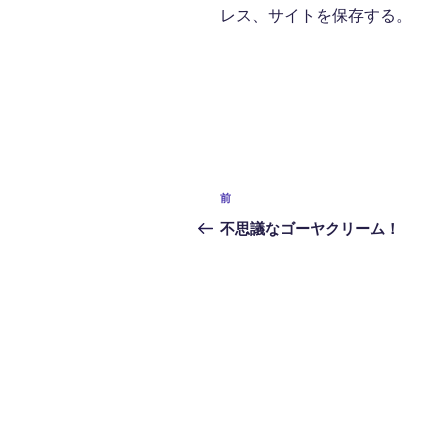
レス、サイトを保存する。
投
前
前
稿
の
不思議なゴーヤクリーム！
投
ナ
稿
ビ
ゲ
ー
シ
ョ