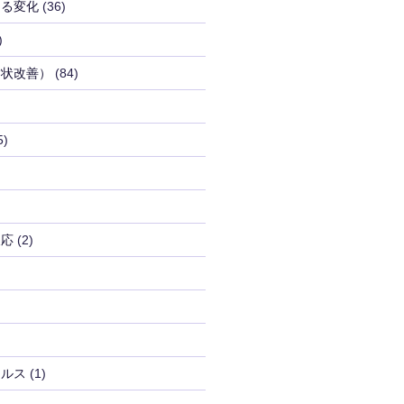
よる変化
(36)
)
病状改善）
(84)
5)
反応
(2)
イルス
(1)