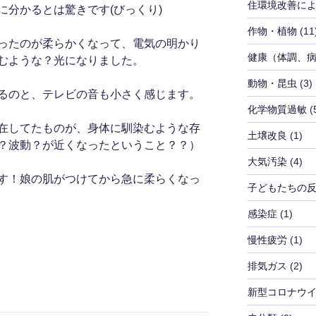
住環境改善に
に分かるとは驚きです(びっくり)
作物・植物
(11
ったのが柔らかくなって、電気の明かり
健康（体調、
むような？光になりました。
動物・昆虫
(3)
るのと、テレビの音も小さく感じます。
化学物質過敏
(
在してたものが、身体に馴染むような存
土壌改良
(1)
？波動？が近くなったということ？？）
大気汚染
(4)
す！娘の肌がつけてから急に柔らくなっ
子どもたちの
感染症
(1)
慢性疲労
(1)
排気ガス
(2)
新型コロナウ