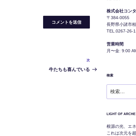
株式会社コン
〒384-0055
長野県小諸市柏木
TEL.0267-26-
営業時間
月〜金: 9:00 AM
次
次
の
牛たちも喜んでいる
投
検索
稿
検
索:
LIGHT OF A
根源の光、エ
これは次元を