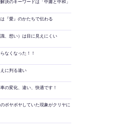
題解決のキーワードは「中庸と中和」
ーは『愛』のかたちで伝わる
意識、想い）は目に見えにくい
要らなくなった！！
ゆえに判る違い
の車の変化、違い、快適です！
奥のボヤボヤしていた現象がクリヤに