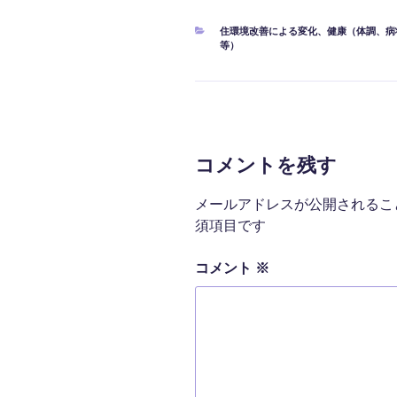
カ
住環境改善による変化
、
健康（体調、病
テ
等）
ゴ
リ
ー
コメントを残す
メールアドレスが公開されるこ
須項目です
コメント
※