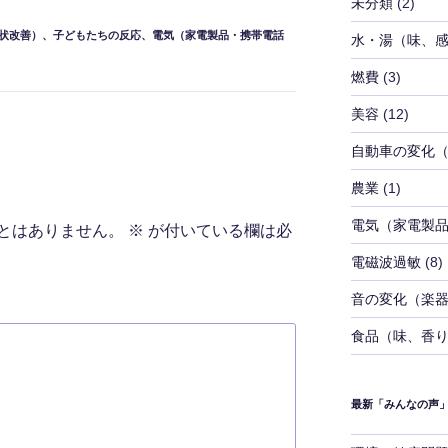
未分類
(2)
状改善）
、
子どもたちの反応
、
電気（家電製品・携帯電話
水・湯（味、
燃費
(3)
美容
(12)
自動車の変化
農業
(1)
電気（家電製
とはありません。
※
が付いている欄は必
電磁波過敏
(8)
音の変化（楽
食品（味、香
最新「みんなの声