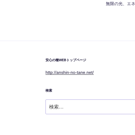
無限の光、エ
安心の種WEBトップページ
http://anshin-no-tane.net/
検索
検
索: