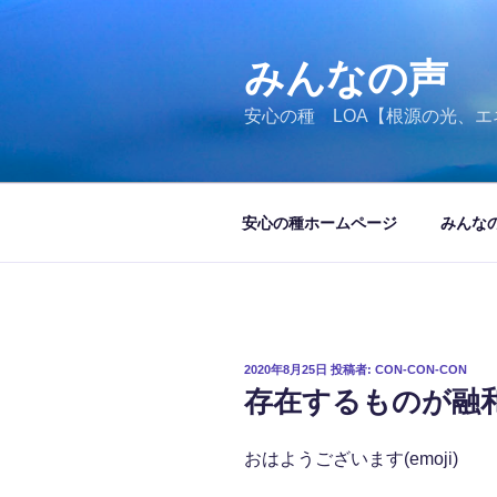
コ
ン
テ
みんなの声
ン
安心の種 LOA【根源の光、エ
ツ
へ
ス
キ
安心の種ホームページ
みんな
ッ
プ
投
2020年8月25日
投稿者:
CON-CON-CON
稿
存在するものが融
日:
おはようございます(emoji)