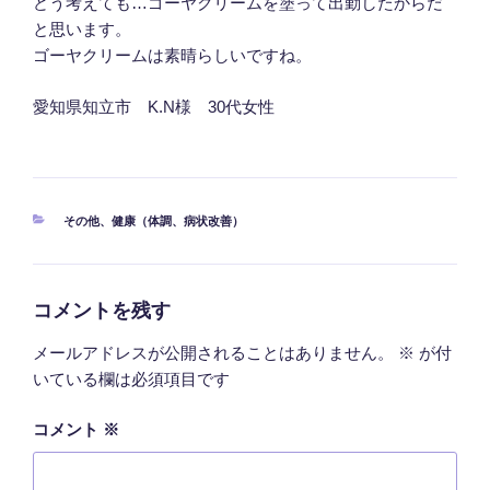
どう考えても…ゴーヤクリームを塗って出勤したからだ
と思います。
ゴーヤクリームは素晴らしいですね。
愛知県知立市 K.N様 30代女性
カ
その他
、
健康（体調、病状改善）
テ
ゴ
リ
ー
コメントを残す
メールアドレスが公開されることはありません。
※
が付
いている欄は必須項目です
コメント
※