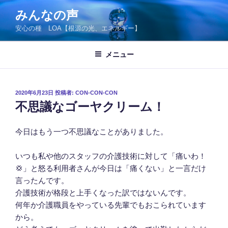
コ
みんなの声
ン
安心の種 LOA【根源の光、エネルギー】
テ
ン
ツ
メニュー
へ
ス
キ
投
2020年6月23日
投稿者:
CON-CON-CON
稿
ッ
不思議なゴーヤクリーム！
日:
プ
今日はもう一つ不思議なことがありました。
いつも私や他のスタッフの介護技術に対して「痛いわ！
💢」と怒る利用者さんが今日は「痛くない」と一言だけ
言ったんです。
介護技術が格段と上手くなった訳ではないんです。
何年か介護職員をやっている先輩でもおこられています
から。