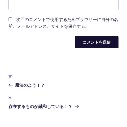
次回のコメントで使用するためブラウザーに自分の名
前、メールアドレス、サイトを保存する。
投
前
前
稿
の
魔法のよう！？
ナ
投
ビ
稿
次
次
ゲ
の
存在するものが融和している！？
投
ー
稿
シ