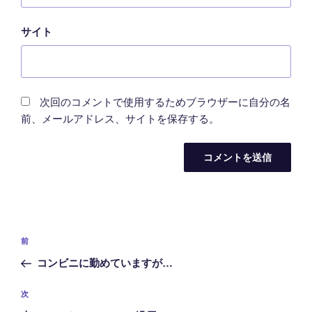
サイト
次回のコメントで使用するためブラウザーに自分の名
前、メールアドレス、サイトを保存する。
投
前
前
稿
の
コンビニに勤めていますが…
ナ
投
ビ
稿
次
次
ゲ
の