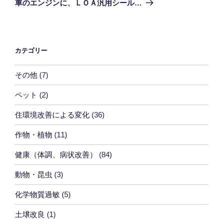
車のエンジンに、ＬＯＡ汎用シール…
投
ー
稿
シ
ョ
カテゴリー
ン
その他
(7)
ペット
(2)
住環境改善による変化
(36)
作物・植物
(11)
健康（体調、病状改善）
(84)
動物・昆虫
(3)
化学物質過敏
(5)
土壌改良
(1)