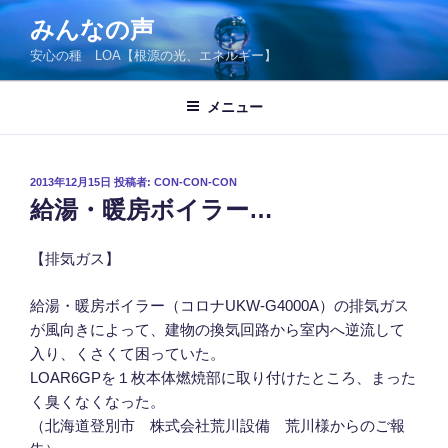
コ
みんなの声
ン
安心の種 LOA【根源の光、エネルギー】
テ
ン
ツ
メニュー
へ
ス
キ
投
2013年12月15日
投稿者:
CON-CON-CON
稿
ッ
給湯・暖房ボイラー…
日:
プ
【排気ガス】
給湯・暖房ボイラー（コロナUKW-G4000A）の排気ガス
が風向きによって、建物の換気回路から室内へ逆流して
入り、くさくて困っていた。
LOAR6GPを１枚本体燃焼部に取り付けたところ、まった
く臭くなくなった。
（北海道登別市 株式会社荒川設備 荒川様からのご報