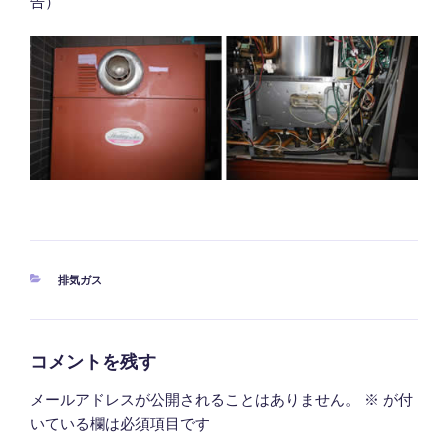
告）
カ
排気ガス
テ
ゴ
リ
ー
コメントを残す
メールアドレスが公開されることはありません。
※
が付
いている欄は必須項目です