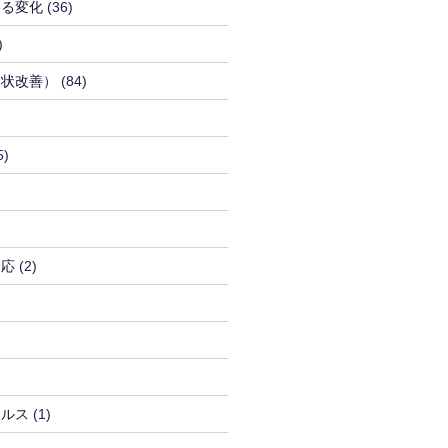
よる変化
(36)
)
病状改善）
(84)
5)
反応
(2)
イルス
(1)