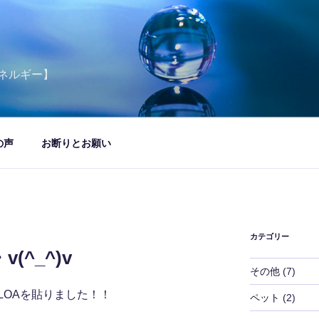
ネルギー】
の声
お断りとお願い
カテゴリー
^_^)v
その他
(7)
LOAを貼りました！！
ペット
(2)