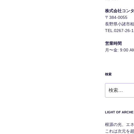
株式会社コン
〒384-0055
長野県小諸市柏木
TEL.0267-26-
営業時間
月〜金: 9:00 AM
検索
検
索:
LIGHT OF A
根源の光、エ
これは次元を