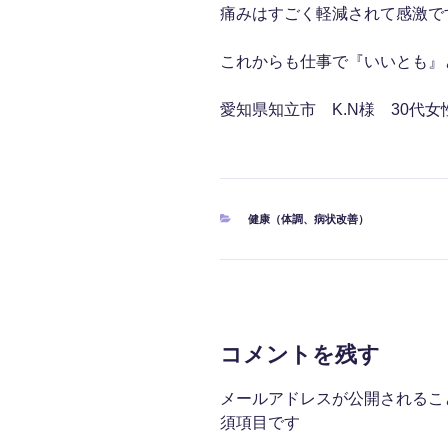
痛みはすごく軽減されて感激で
これからも仕事で『いいとも』
愛知県知立市 K.N様 30代女
カ
健康（体調、病状改善）
テ
ゴ
リ
ー
コメントを残す
メールアドレスが公開されるこ
須項目です