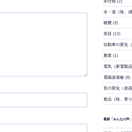
未分類
(2)
水・湯（味、
燃費
(3)
美容
(12)
自動車の変化
農業
(1)
電気（家電製
電磁波過敏
(8)
音の変化（楽
食品（味、香
最新「みんなの声