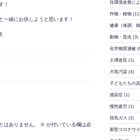
住環境改善に
す！
作物・植物
(11
と一緒にお供しようと思います！
健康（体調、
性
動物・昆虫
(3)
化学物質過敏
(
土壌改良
(1)
大気汚染
(4)
子どもたちの
感染症
(1)
慢性疲労
(1)
排気ガス
(2)
とはありません。
※
が付いている欄は必
新型コロナウ