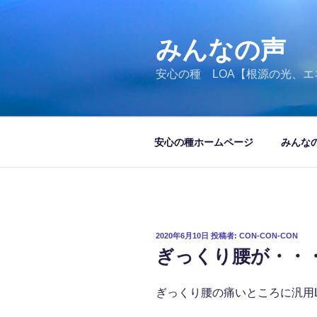
コ
ン
テ
みんなの声
ン
安心の種 LOA【根源の光、エ
ツ
へ
ス
キ
安心の種ホームページ
みんな
ッ
プ
投
2020年6月10日
投稿者:
CON-CON-CON
稿
ぎっくり腰が・・・v(
日:
ぎっくり腰の痛いところに汎用