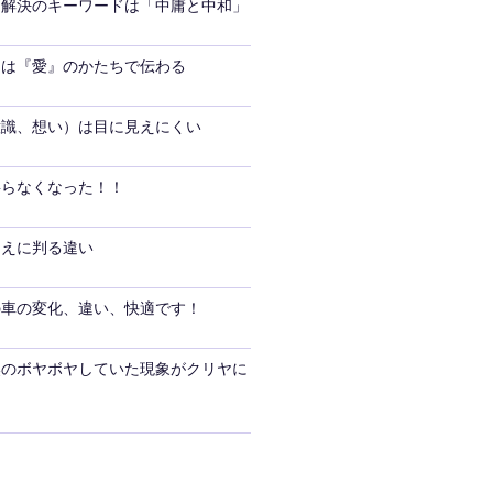
題解決のキーワードは「中庸と中和」
ーは『愛』のかたちで伝わる
意識、想い）は目に見えにくい
要らなくなった！！
ゆえに判る違い
の車の変化、違い、快適です！
奥のボヤボヤしていた現象がクリヤに