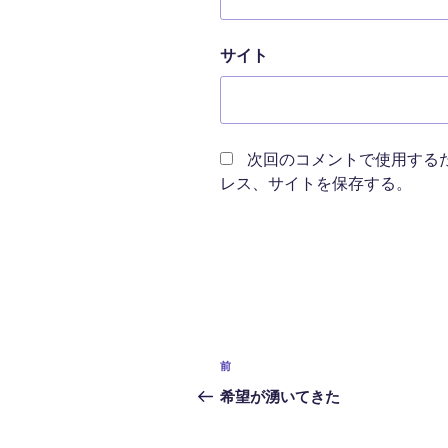
サイト
次回のコメントで使用する
レス、サイトを保存する。
投
前
前
稿
の
希望が湧いてきた
投
ナ
稿