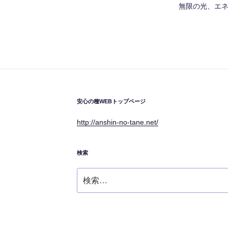
無限の光、エ
安心の種WEBトップページ
http://anshin-no-tane.net/
検索
検
索: