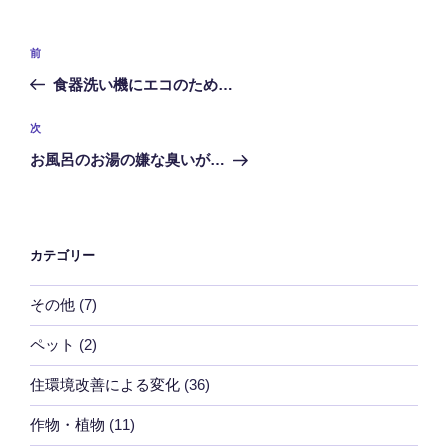
投
前
前
稿
の
食器洗い機にエコのため…
ナ
投
ビ
稿
次
次
ゲ
の
お風呂のお湯の嫌な臭いが…
投
ー
稿
シ
ョ
カテゴリー
ン
その他
(7)
ペット
(2)
住環境改善による変化
(36)
作物・植物
(11)