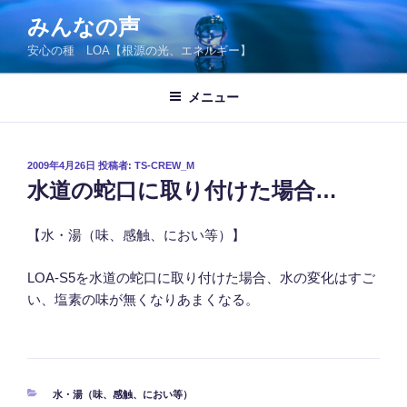
コ
みんなの声
ン
安心の種 LOA【根源の光、エネルギー】
テ
ン
ツ
メニュー
へ
ス
キ
投
2009年4月26日
投稿者:
TS-CREW_M
稿
ッ
水道の蛇口に取り付けた場合…
日:
プ
【水・湯（味、感触、におい等）】
LOA-S5を水道の蛇口に取り付けた場合、水の変化はすご
い、塩素の味が無くなりあまくなる。
カ
水・湯（味、感触、におい等）